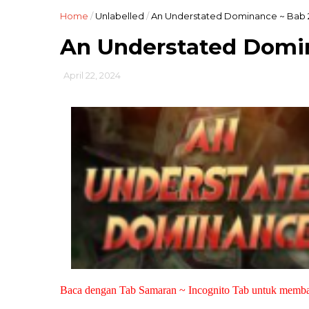
Home
/
Unlabelled
/
An Understated Dominance ~ Bab 
An Understated Domi
April 22, 2024
Baca dengan Tab Samaran ~ Incognito Tab untuk memb