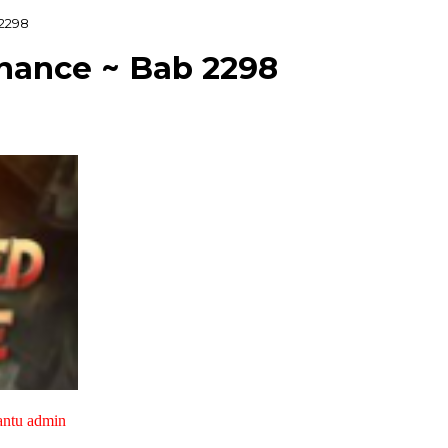
2298
nance ~ Bab 2298
antu admin