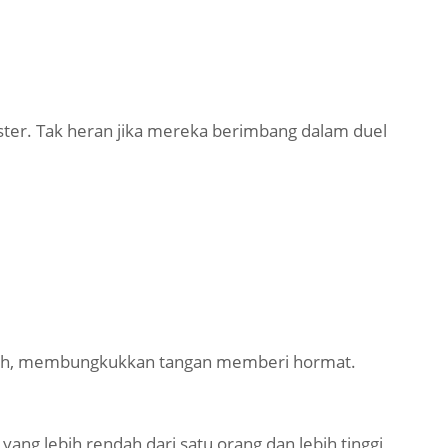
ster. Tak heran jika mereka berimbang dalam duel
putih, membungkukkan tangan memberi hormat.
ang lebih rendah dari satu orang dan lebih tinggi