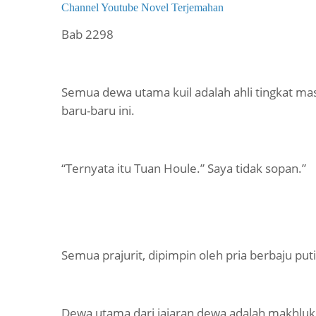
Channel Youtube Novel Terjemahan
Bab 2298
Semua dewa utama kuil adalah ahli tingkat ma
baru-baru ini.
“Ternyata itu Tuan Houle.” Saya tidak sopan.”
Semua prajurit, dipimpin oleh pria berbaju 
Dewa utama dari jajaran dewa adalah makhluk y