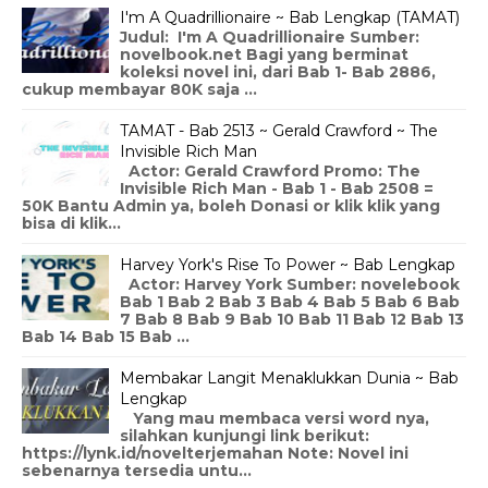
I'm A Quadrillionaire ~ Bab Lengkap (TAMAT)
Judul: I'm A Quadrillionaire Sumber:
novelbook.net Bagi yang berminat
koleksi novel ini, dari Bab 1- Bab 2886,
cukup membayar 80K saja ...
TAMAT - Bab 2513 ~ Gerald Crawford ~ The
Invisible Rich Man
Actor: Gerald Crawford Promo: The
Invisible Rich Man - Bab 1 - Bab 2508 =
50K Bantu Admin ya, boleh Donasi or klik klik yang
bisa di klik...
Harvey York's Rise To Power ~ Bab Lengkap
Actor: Harvey York Sumber: novelebook
Bab 1 Bab 2 Bab 3 Bab 4 Bab 5 Bab 6 Bab
7 Bab 8 Bab 9 Bab 10 Bab 11 Bab 12 Bab 13
Bab 14 Bab 15 Bab ...
Membakar Langit Menaklukkan Dunia ~ Bab
Lengkap
Yang mau membaca versi word nya,
silahkan kunjungi link berikut:
https://lynk.id/novelterjemahan Note: Novel ini
sebenarnya tersedia untu...