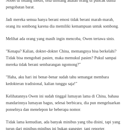
Nobel di bidang medis, bisa dibilang adalah orang di puncak dunia
pengobatan barat.
Jadi mereka semua hanya berani emosi tidak berani marah-marah,
orang itu sombong karena dia memiliki kemampuan untuk sombong.
Melihat ada orang yang masih ingin mencoba, Owen tertawa sinis.
“Kenapa? Kalian, dokter-dokter China, memangnya bisa berkelahi?
Tidak bisa mengobati pasien, maka memukul pasien? Pukul sampai
mereka tidak berani sembarangan ngomong?”
“Haha, aku hari ini benar-benar sudah tahu semangat membara
kedokteran tradisional, kalian tunggu saja!”
Kelihatannya Owen ini sudah tinggal lumayan lama di China, bahasa
mandarinnya lumayan bagus, selesai berbicara, dia pun mengeluarkan
ponselnya dan menelepon ke beberapa nomor.
Tidak lama kemudian, ada banyak minibus yang tiba disini, tapi yang
turun dari minibus-minibus ini bukan gangster, tapi reporter.