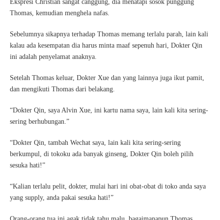
Ekspresi Christian sangat canggung, dia menatapi sosok punggung
Thomas, kemudian menghela nafas.
Sebelumnya sikapnya terhadap Thomas memang terlalu parah, lain kali
kalau ada kesempatan dia harus minta maaf sepenuh hari, Dokter Qin
ini adalah penyelamat anaknya.
Setelah Thomas keluar, Dokter Xue dan yang lainnya juga ikut pamit,
dan mengikuti Thomas dari belakang.
“Dokter Qin, saya Alvin Xue, ini kartu nama saya, lain kali kita sering-
sering berhubungan.”
“Dokter Qin, tambah Wechat saya, lain kali kita sering-sering
berkumpul, di tokoku ada banyak ginseng, Dokter Qin boleh pilih
sesuka hati!”
“Kalian terlalu pelit, dokter, mulai hari ini obat-obat di toko anda saya
yang supply, anda pakai sesuka hati!”
Orang-orang tua ini agak tidak tahu malu, bagaimanapun Thomas