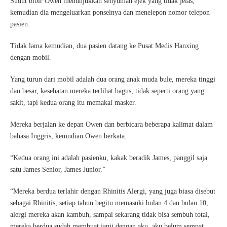
Sudut bibir Owen menunjukkan senyuman ejek yang tidak jelas,
kemudian dia mengeluarkan ponselnya dan menelepon nomor telepon
pasien.
Tidak lama kemudian, dua pasien datang ke Pusat Medis Hanxing
dengan mobil.
Yang turun dari mobil adalah dua orang anak muda bule, mereka tinggi
dan besar, kesehatan mereka terlihat bagus, tidak seperti orang yang
sakit, tapi kedua orang itu memakai masker.
Mereka berjalan ke depan Owen dan berbicara beberapa kalimat dalam
bahasa Inggris, kemudian Owen berkata.
“Kedua orang ini adalah pasienku, kakak beradik James, panggil saja
satu James Senior, James Junior.”
“Mereka berdua terlahir dengan Rhinitis Alergi, yang juga biasa disebut
sebagai Rhinitis, setiap tahun begitu memasuki bulan 4 dan bulan 10,
alergi mereka akan kambuh, sampai sekarang tidak bisa sembuh total,
mereka berdua sudah membuat janji dengan aku, aku belum sempat