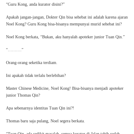
“Guru Kong, anda kurator disini?”
Apakah jangan-jangan, Dokter Qin bisa sehebat ini adalah karena ajaran
Noel Kong? Guru Kong bisa-bisanya mempunyai murid sehebat ini?
Noel Kong berkata, “Bukan, aku hanyalah apoteker junior Tuan Qin.”
“……….”
Orang-orang seketika terdiam.
Ini apakah tidak terlalu berlebihan?
Master Chinese Medicine, Noel Kong! Bisa-bisanya menjadi apoteker
junior Thomas Qin?
Apa sebenarnya identitas Tuan Qin ini?!
Thomas baru saja pulang, Noel segera berkata.
“Tuan Qin, ada sedikit masalah, semua kurator di Jalan tabib sudah