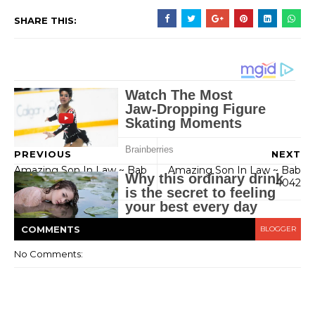
SHARE THIS:
PREVIOUS
NEXT
Amazing Son In Law ~ Bab
Amazing Son In Law ~ Bab
4040
4042
COMMENT
S
BLOGGER
No Comments: