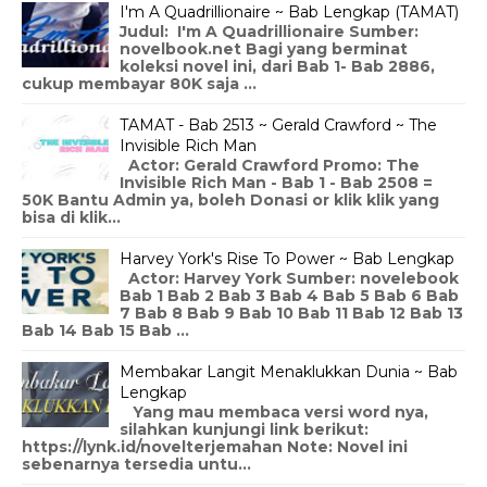
I'm A Quadrillionaire ~ Bab Lengkap (TAMAT)
Judul: I'm A Quadrillionaire Sumber:
novelbook.net Bagi yang berminat
koleksi novel ini, dari Bab 1- Bab 2886,
cukup membayar 80K saja ...
TAMAT - Bab 2513 ~ Gerald Crawford ~ The
Invisible Rich Man
Actor: Gerald Crawford Promo: The
Invisible Rich Man - Bab 1 - Bab 2508 =
50K Bantu Admin ya, boleh Donasi or klik klik yang
bisa di klik...
Harvey York's Rise To Power ~ Bab Lengkap
Actor: Harvey York Sumber: novelebook
Bab 1 Bab 2 Bab 3 Bab 4 Bab 5 Bab 6 Bab
7 Bab 8 Bab 9 Bab 10 Bab 11 Bab 12 Bab 13
Bab 14 Bab 15 Bab ...
Membakar Langit Menaklukkan Dunia ~ Bab
Lengkap
Yang mau membaca versi word nya,
silahkan kunjungi link berikut:
https://lynk.id/novelterjemahan Note: Novel ini
sebenarnya tersedia untu...