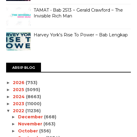
TAMAT - Bab 2513 ~ Gerald Crawford ~ The
Invisible Rich Man
Harvey York's Rise To Power ~ Bab Lengkap
ARSIP BLOG
2026
(753)
►
2025
(5095)
►
2024
(8663)
►
2023
(11000)
►
2022
(11236)
▼
December
(668)
►
November
(663)
►
October
(556)
►