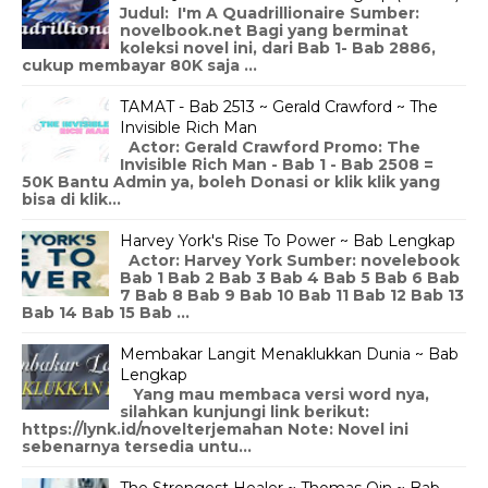
Judul: I'm A Quadrillionaire Sumber:
novelbook.net Bagi yang berminat
koleksi novel ini, dari Bab 1- Bab 2886,
cukup membayar 80K saja ...
TAMAT - Bab 2513 ~ Gerald Crawford ~ The
Invisible Rich Man
Actor: Gerald Crawford Promo: The
Invisible Rich Man - Bab 1 - Bab 2508 =
50K Bantu Admin ya, boleh Donasi or klik klik yang
bisa di klik...
Harvey York's Rise To Power ~ Bab Lengkap
Actor: Harvey York Sumber: novelebook
Bab 1 Bab 2 Bab 3 Bab 4 Bab 5 Bab 6 Bab
7 Bab 8 Bab 9 Bab 10 Bab 11 Bab 12 Bab 13
Bab 14 Bab 15 Bab ...
Membakar Langit Menaklukkan Dunia ~ Bab
Lengkap
Yang mau membaca versi word nya,
silahkan kunjungi link berikut:
https://lynk.id/novelterjemahan Note: Novel ini
sebenarnya tersedia untu...
The Strongest Healer ~ Thomas Qin ~ Bab