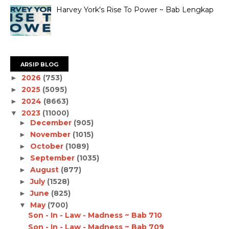
Harvey York's Rise To Power ~ Bab Lengkap
ARSIP BLOG
2026
(753)
►
2025
(5095)
►
2024
(8663)
►
2023
(11000)
▼
December
(905)
►
November
(1015)
►
October
(1089)
►
September
(1035)
►
August
(877)
►
July
(1528)
►
June
(825)
►
May
(700)
▼
Son - In - Law - Madness ~ Bab 710
Son - In - Law - Madness ~ Bab 709