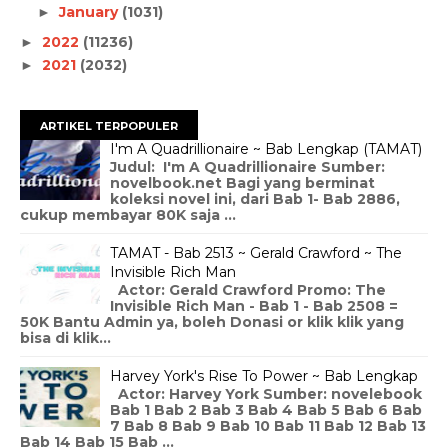
January
(1031)
►
2022
(11236)
►
2021
(2032)
►
ARTIKEL TERPOPULER
I'm A Quadrillionaire ~ Bab Lengkap (TAMAT)
Judul: I'm A Quadrillionaire Sumber:
novelbook.net Bagi yang berminat
koleksi novel ini, dari Bab 1- Bab 2886,
cukup membayar 80K saja ...
TAMAT - Bab 2513 ~ Gerald Crawford ~ The
Invisible Rich Man
Actor: Gerald Crawford Promo: The
Invisible Rich Man - Bab 1 - Bab 2508 =
50K Bantu Admin ya, boleh Donasi or klik klik yang
bisa di klik...
Harvey York's Rise To Power ~ Bab Lengkap
Actor: Harvey York Sumber: novelebook
Bab 1 Bab 2 Bab 3 Bab 4 Bab 5 Bab 6 Bab
7 Bab 8 Bab 9 Bab 10 Bab 11 Bab 12 Bab 13
Bab 14 Bab 15 Bab ...