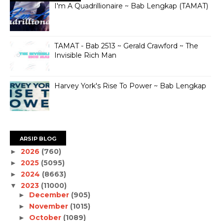
I'm A Quadrillionaire ~ Bab Lengkap (TAMAT)
TAMAT - Bab 2513 ~ Gerald Crawford ~ The
Invisible Rich Man
Harvey York's Rise To Power ~ Bab Lengkap
ARSIP BLOG
2026
(760)
►
2025
(5095)
►
2024
(8663)
►
2023
(11000)
▼
December
(905)
►
November
(1015)
►
October
(1089)
►