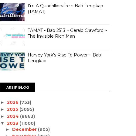
I'm A Quadrillionaire ~ Bab Lengkap
(TAMAT)
TAMAT - Bab 2513 ~ Gerald Crawford ~
The Invisible Rich Man
Harvey York's Rise To Power ~ Bab
Lengkap
ARSIP BLOG
2026
(753)
►
2025
(5095)
►
2024
(8663)
►
2023
(11000)
▼
December
(905)
►