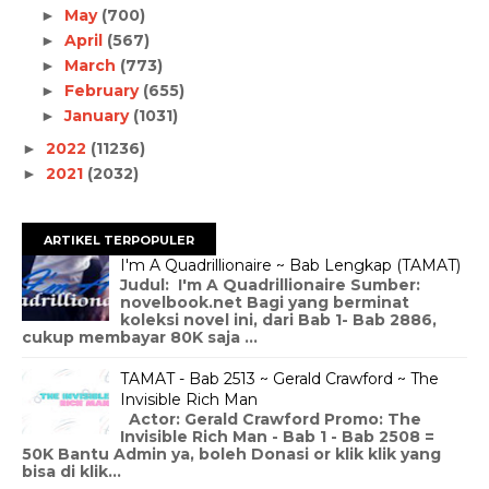
May
(700)
►
April
(567)
►
March
(773)
►
February
(655)
►
January
(1031)
►
2022
(11236)
►
2021
(2032)
►
ARTIKEL TERPOPULER
I'm A Quadrillionaire ~ Bab Lengkap (TAMAT)
Judul: I'm A Quadrillionaire Sumber:
novelbook.net Bagi yang berminat
koleksi novel ini, dari Bab 1- Bab 2886,
cukup membayar 80K saja ...
TAMAT - Bab 2513 ~ Gerald Crawford ~ The
Invisible Rich Man
Actor: Gerald Crawford Promo: The
Invisible Rich Man - Bab 1 - Bab 2508 =
50K Bantu Admin ya, boleh Donasi or klik klik yang
bisa di klik...