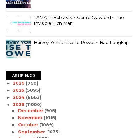
TAMAT - Bab 2513 ~ Gerald Crawford ~ The
Invisible Rich Man
Harvey York's Rise To Power ~ Bab Lengkap
ARSIP BLOG
2026
(760)
►
2025
(5095)
►
2024
(8663)
►
2023
(11000)
▼
December
(905)
►
November
(1015)
►
October
(1089)
►
September
(1035)
►