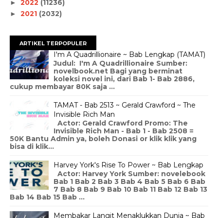
2022
(11236)
►
2021
(2032)
►
ARTIKEL TERPOPULER
I'm A Quadrillionaire ~ Bab Lengkap (TAMAT)
Judul: I'm A Quadrillionaire Sumber:
novelbook.net Bagi yang berminat
koleksi novel ini, dari Bab 1- Bab 2886,
cukup membayar 80K saja ...
TAMAT - Bab 2513 ~ Gerald Crawford ~ The
Invisible Rich Man
Actor: Gerald Crawford Promo: The
Invisible Rich Man - Bab 1 - Bab 2508 =
50K Bantu Admin ya, boleh Donasi or klik klik yang
bisa di klik...
Harvey York's Rise To Power ~ Bab Lengkap
Actor: Harvey York Sumber: novelebook
Bab 1 Bab 2 Bab 3 Bab 4 Bab 5 Bab 6 Bab
7 Bab 8 Bab 9 Bab 10 Bab 11 Bab 12 Bab 13
Bab 14 Bab 15 Bab ...
Membakar Langit Menaklukkan Dunia ~ Bab