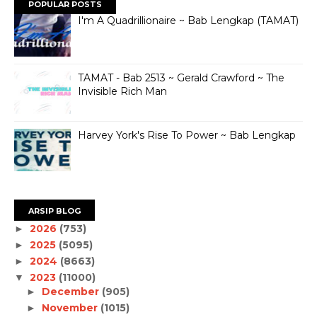
POPULAR POSTS
I'm A Quadrillionaire ~ Bab Lengkap (TAMAT)
TAMAT - Bab 2513 ~ Gerald Crawford ~ The
Invisible Rich Man
Harvey York's Rise To Power ~ Bab Lengkap
ARSIP BLOG
2026
(753)
►
2025
(5095)
►
2024
(8663)
►
2023
(11000)
▼
December
(905)
►
November
(1015)
►