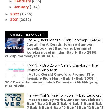
February
(655)
►
January
(1031)
►
2022
(11236)
►
2021
(2032)
►
ARTIKEL TERPOPULER
I'm A Quadrillionaire ~ Bab Lengkap (TAMAT)
Judul: I'm A Quadrillionaire Sumber:
novelbook.net Bagi yang berminat
koleksi novel ini, dari Bab 1- Bab 2886,
cukup membayar 80K saja ...
TAMAT - Bab 2513 ~ Gerald Crawford ~ The
Invisible Rich Man
Actor: Gerald Crawford Promo: The
Invisible Rich Man - Bab 1 - Bab 2508 =
50K Bantu Admin ya, boleh Donasi or klik klik yang
bisa di klik...
Harvey York's Rise To Power ~ Bab Lengkap
Actor: Harvey York Sumber: novelebook
Bab 1 Bab 2 Bab 3 Bab 4 Bab 5 Bab 6 Bab
7 Bab 8 Bab 9 Bab 10 Bab 11 Bab 12 Bab 13