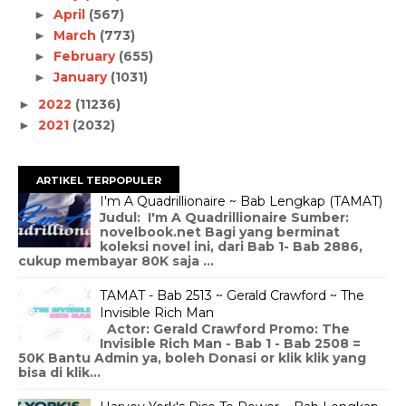
April
(567)
►
March
(773)
►
February
(655)
►
January
(1031)
►
2022
(11236)
►
2021
(2032)
►
ARTIKEL TERPOPULER
I'm A Quadrillionaire ~ Bab Lengkap (TAMAT)
Judul: I'm A Quadrillionaire Sumber:
novelbook.net Bagi yang berminat
koleksi novel ini, dari Bab 1- Bab 2886,
cukup membayar 80K saja ...
TAMAT - Bab 2513 ~ Gerald Crawford ~ The
Invisible Rich Man
Actor: Gerald Crawford Promo: The
Invisible Rich Man - Bab 1 - Bab 2508 =
50K Bantu Admin ya, boleh Donasi or klik klik yang
bisa di klik...