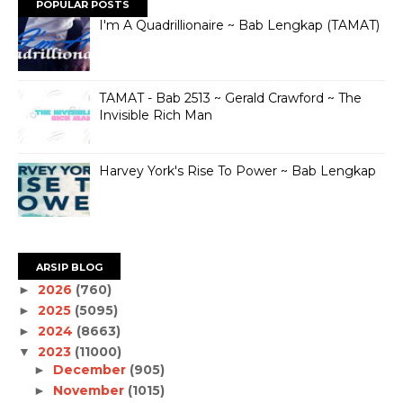
POPULAR POSTS
I'm A Quadrillionaire ~ Bab Lengkap (TAMAT)
TAMAT - Bab 2513 ~ Gerald Crawford ~ The
Invisible Rich Man
Harvey York's Rise To Power ~ Bab Lengkap
ARSIP BLOG
2026
(760)
►
2025
(5095)
►
2024
(8663)
►
2023
(11000)
▼
December
(905)
►
November
(1015)
►