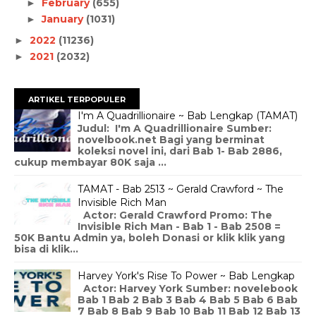
February
(655)
►
January
(1031)
►
2022
(11236)
►
2021
(2032)
►
ARTIKEL TERPOPULER
I'm A Quadrillionaire ~ Bab Lengkap (TAMAT)
Judul: I'm A Quadrillionaire Sumber:
novelbook.net Bagi yang berminat
koleksi novel ini, dari Bab 1- Bab 2886,
cukup membayar 80K saja ...
TAMAT - Bab 2513 ~ Gerald Crawford ~ The
Invisible Rich Man
Actor: Gerald Crawford Promo: The
Invisible Rich Man - Bab 1 - Bab 2508 =
50K Bantu Admin ya, boleh Donasi or klik klik yang
bisa di klik...
Harvey York's Rise To Power ~ Bab Lengkap
Actor: Harvey York Sumber: novelebook
Bab 1 Bab 2 Bab 3 Bab 4 Bab 5 Bab 6 Bab
7 Bab 8 Bab 9 Bab 10 Bab 11 Bab 12 Bab 13