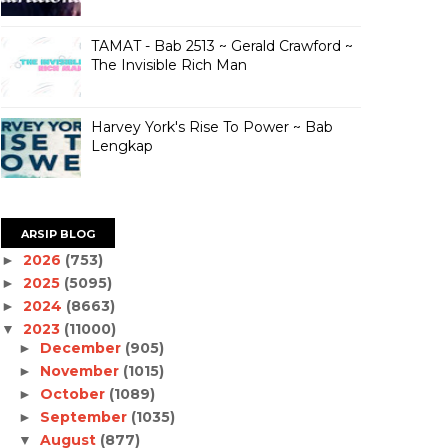
TAMAT - Bab 2513 ~ Gerald Crawford ~
The Invisible Rich Man
Harvey York's Rise To Power ~ Bab
Lengkap
ARSIP BLOG
2026
(753)
►
2025
(5095)
►
2024
(8663)
►
2023
(11000)
▼
December
(905)
►
November
(1015)
►
October
(1089)
►
September
(1035)
►
August
(877)
▼