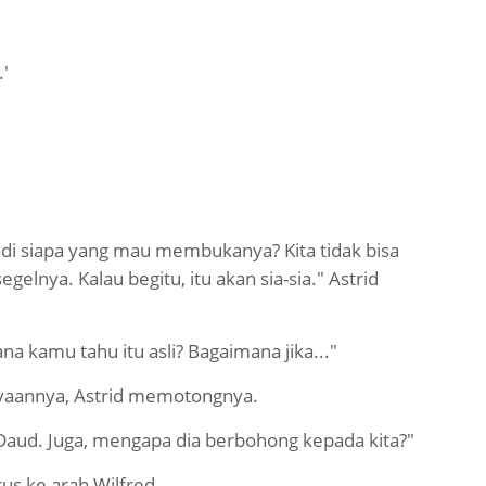
.'
adi siapa yang mau membukanya? Kita tidak bisa
lnya. Kalau begitu, itu akan sia-sia." Astrid
 kamu tahu itu asli? Bagaimana jika..."
yaannya, Astrid memotongnya.
 Daud. Juga, mengapa dia berbohong kepada kita?"
us ke arah Wilfred.