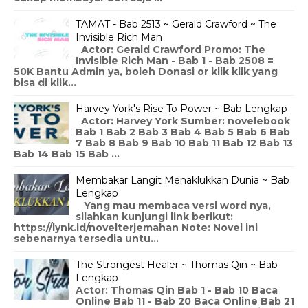
TAMAT - Bab 2513 ~ Gerald Crawford ~ The
Invisible Rich Man
Actor: Gerald Crawford Promo: The
Invisible Rich Man - Bab 1 - Bab 2508 =
50K Bantu Admin ya, boleh Donasi or klik klik yang
bisa di klik...
Harvey York's Rise To Power ~ Bab Lengkap
Actor: Harvey York Sumber: novelebook
Bab 1 Bab 2 Bab 3 Bab 4 Bab 5 Bab 6 Bab
7 Bab 8 Bab 9 Bab 10 Bab 11 Bab 12 Bab 13
Bab 14 Bab 15 Bab ...
Membakar Langit Menaklukkan Dunia ~ Bab
Lengkap
Yang mau membaca versi word nya,
silahkan kunjungi link berikut:
https://lynk.id/novelterjemahan Note: Novel ini
sebenarnya tersedia untu...
The Strongest Healer ~ Thomas Qin ~ Bab
Lengkap
Actor: Thomas Qin Bab 1 - Bab 10 Baca
Online Bab 11 - Bab 20 Baca Online Bab 21