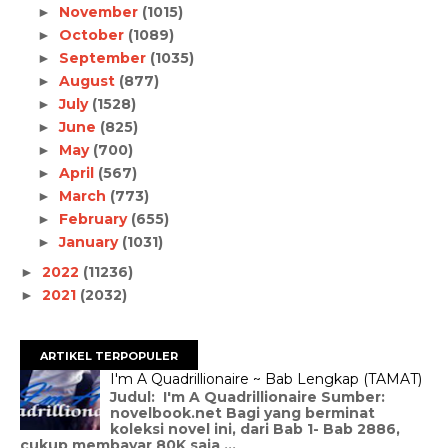
November
(1015)
►
October
(1089)
►
September
(1035)
►
August
(877)
►
July
(1528)
►
June
(825)
►
May
(700)
►
April
(567)
►
March
(773)
►
February
(655)
►
January
(1031)
►
2022
(11236)
►
2021
(2032)
►
ARTIKEL TERPOPULER
I'm A Quadrillionaire ~ Bab Lengkap (TAMAT)
Judul: I'm A Quadrillionaire Sumber:
novelbook.net Bagi yang berminat
koleksi novel ini, dari Bab 1- Bab 2886,
cukup membayar 80K saja ...