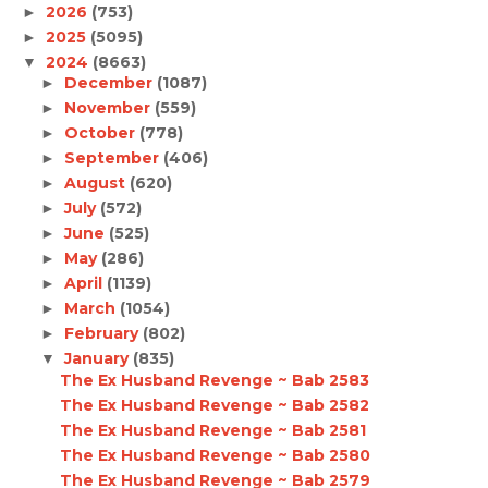
2026
(753)
►
2025
(5095)
►
2024
(8663)
▼
December
(1087)
►
November
(559)
►
October
(778)
►
September
(406)
►
August
(620)
►
July
(572)
►
June
(525)
►
May
(286)
►
April
(1139)
►
March
(1054)
►
February
(802)
►
January
(835)
▼
The Ex Husband Revenge ~ Bab 2583
The Ex Husband Revenge ~ Bab 2582
The Ex Husband Revenge ~ Bab 2581
The Ex Husband Revenge ~ Bab 2580
The Ex Husband Revenge ~ Bab 2579