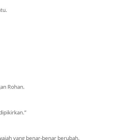
tu.
gan Rohan.
ipikirkan.”
jah yang benar-benar berubah.