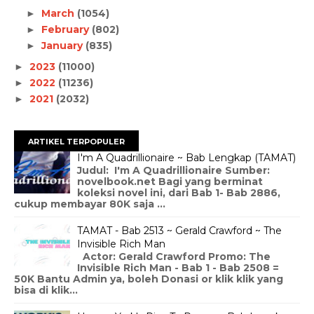
March
(1054)
►
February
(802)
►
January
(835)
►
2023
(11000)
►
2022
(11236)
►
2021
(2032)
►
ARTIKEL TERPOPULER
I'm A Quadrillionaire ~ Bab Lengkap (TAMAT)
Judul: I'm A Quadrillionaire Sumber:
novelbook.net Bagi yang berminat
koleksi novel ini, dari Bab 1- Bab 2886,
cukup membayar 80K saja ...
TAMAT - Bab 2513 ~ Gerald Crawford ~ The
Invisible Rich Man
Actor: Gerald Crawford Promo: The
Invisible Rich Man - Bab 1 - Bab 2508 =
50K Bantu Admin ya, boleh Donasi or klik klik yang
bisa di klik...