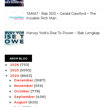
TAMAT - Bab 2513 ~ Gerald Crawford ~ The
Invisible Rich Man
Harvey York's Rise To Power ~ Bab Lengkap
ARSIP BLOG
2026
(753)
►
2025
(5095)
►
2024
(8663)
▼
December
(1087)
►
November
(559)
►
October
(778)
►
September
(406)
►
August
(620)
►