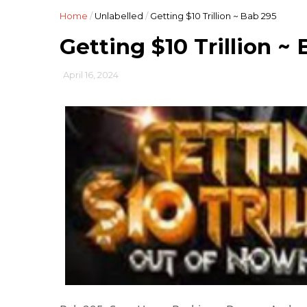
Home
/
Unlabelled
/
Getting $10 Trillion ~ Bab 295
Getting $10 Trillion ~
April 16, 2024