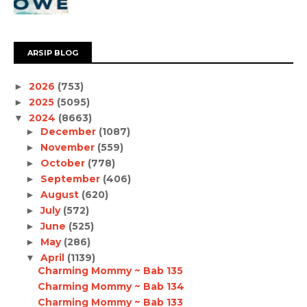
ARSIP BLOG
2026
(753)
►
2025
(5095)
►
2024
(8663)
▼
December
(1087)
►
November
(559)
►
October
(778)
►
September
(406)
►
August
(620)
►
July
(572)
►
June
(525)
►
May
(286)
►
April
(1139)
▼
Charming Mommy ~ Bab 135
Charming Mommy ~ Bab 134
Charming Mommy ~ Bab 133