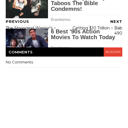
PREVIOUS
NEXT
The Strongest Warrior's ~
Getting $10 Trillion ~ Bab
Bab 330
490
COMMENT
S
BLOGGER
No Comments: