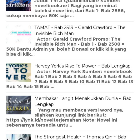
Judul: I'm A Quadrillionaire Sumber:
novelbook.net Bagi yang berminat
koleksi novel ini, dari Bab 1- Bab 2886,
cukup membayar 80K saja ...
TAMAT - Bab 2513 ~ Gerald Crawford ~ The
Invisible Rich Man
Actor: Gerald Crawford Promo: The
Invisible Rich Man - Bab 1 - Bab 2508 =
50K Bantu Admin ya, boleh Donasi or klik klik yang
bisa di klik...
Harvey York's Rise To Power ~ Bab Lengkap
Actor: Harvey York Sumber: novelebook
Bab 1 Bab 2 Bab 3 Bab 4 Bab 5 Bab 6 Bab
7 Bab 8 Bab 9 Bab 10 Bab 11 Bab 12 Bab 13
Bab 14 Bab 15 Bab ...
Membakar Langit Menaklukkan Dunia ~ Bab
Lengkap
Yang mau membaca versi word nya,
silahkan kunjungi link berikut:
https://lynk.id/novelterjemahan Note: Novel ini
sebenarnya tersedia untu...
The Strongest Healer ~ Thomas Qin ~ Bab