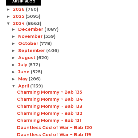
ARSIP BLOG
2026
(760)
►
2025
(5095)
►
2024
(8663)
▼
December
(1087)
►
November
(559)
►
October
(778)
►
September
(406)
►
August
(620)
►
July
(572)
►
June
(525)
►
May
(286)
►
April
(1139)
▼
Charming Mommy ~ Bab 135
Charming Mommy ~ Bab 134
Charming Mommy ~ Bab 133
Charming Mommy ~ Bab 132
Charming Mommy ~ Bab 131
Dauntless God of War ~ Bab 120
Dauntless God of War ~ Bab 119