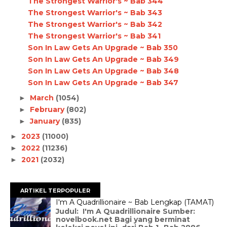
The Strongest Warrior's ~ Bab 344
The Strongest Warrior's ~ Bab 343
The Strongest Warrior's ~ Bab 342
The Strongest Warrior's ~ Bab 341
Son In Law Gets An Upgrade ~ Bab 350
Son In Law Gets An Upgrade ~ Bab 349
Son In Law Gets An Upgrade ~ Bab 348
Son In Law Gets An Upgrade ~ Bab 347
March
(1054)
►
February
(802)
►
January
(835)
►
2023
(11000)
►
2022
(11236)
►
2021
(2032)
►
ARTIKEL TERPOPULER
I'm A Quadrillionaire ~ Bab Lengkap (TAMAT)
Judul: I'm A Quadrillionaire Sumber:
novelbook.net Bagi yang berminat