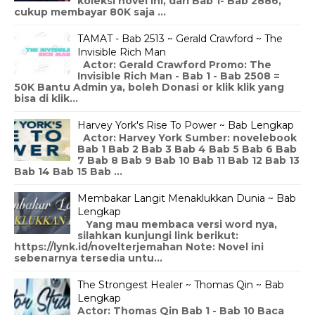
koleksi novel ini, dari Bab 1- Bab 2886,
cukup membayar 80K saja ...
TAMAT - Bab 2513 ~ Gerald Crawford ~ The
Invisible Rich Man
Actor: Gerald Crawford Promo: The
Invisible Rich Man - Bab 1 - Bab 2508 =
50K Bantu Admin ya, boleh Donasi or klik klik yang
bisa di klik...
Harvey York's Rise To Power ~ Bab Lengkap
Actor: Harvey York Sumber: novelebook
Bab 1 Bab 2 Bab 3 Bab 4 Bab 5 Bab 6 Bab
7 Bab 8 Bab 9 Bab 10 Bab 11 Bab 12 Bab 13
Bab 14 Bab 15 Bab ...
Membakar Langit Menaklukkan Dunia ~ Bab
Lengkap
Yang mau membaca versi word nya,
silahkan kunjungi link berikut:
https://lynk.id/novelterjemahan Note: Novel ini
sebenarnya tersedia untu...
The Strongest Healer ~ Thomas Qin ~ Bab
Lengkap
Actor: Thomas Qin Bab 1 - Bab 10 Baca