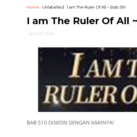
Home
/
Unlabelled
/
I am The Ruler Of All ~ Bab 510
I am The Ruler Of All 
April 20, 2024
BAB 510 DISKON DENGAN KAKINYA!