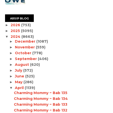
ARSIP BLOG
2026
(753)
►
2025
(5095)
►
2024
(8663)
▼
December
(1087)
►
November
(559)
►
October
(778)
►
September
(406)
►
August
(620)
►
July
(572)
►
June
(525)
►
May
(286)
►
April
(1139)
▼
Charming Mommy ~ Bab 135
Charming Mommy ~ Bab 134
Charming Mommy ~ Bab 133
Charming Mommy ~ Bab 132