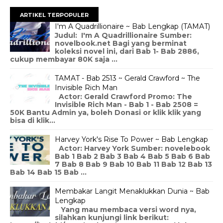
ARTIKEL TERPOPULER
I'm A Quadrillionaire ~ Bab Lengkap (TAMAT)
Judul: I'm A Quadrillionaire Sumber:
novelbook.net Bagi yang berminat
koleksi novel ini, dari Bab 1- Bab 2886,
cukup membayar 80K saja ...
TAMAT - Bab 2513 ~ Gerald Crawford ~ The
Invisible Rich Man
Actor: Gerald Crawford Promo: The
Invisible Rich Man - Bab 1 - Bab 2508 =
50K Bantu Admin ya, boleh Donasi or klik klik yang
bisa di klik...
Harvey York's Rise To Power ~ Bab Lengkap
Actor: Harvey York Sumber: novelebook
Bab 1 Bab 2 Bab 3 Bab 4 Bab 5 Bab 6 Bab
7 Bab 8 Bab 9 Bab 10 Bab 11 Bab 12 Bab 13
Bab 14 Bab 15 Bab ...
Membakar Langit Menaklukkan Dunia ~ Bab
Lengkap
Yang mau membaca versi word nya,
silahkan kunjungi link berikut: