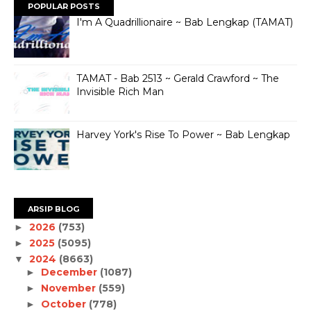
POPULAR POSTS
I'm A Quadrillionaire ~ Bab Lengkap (TAMAT)
TAMAT - Bab 2513 ~ Gerald Crawford ~ The
Invisible Rich Man
Harvey York's Rise To Power ~ Bab Lengkap
ARSIP BLOG
2026
(753)
►
2025
(5095)
►
2024
(8663)
▼
December
(1087)
►
November
(559)
►
October
(778)
►