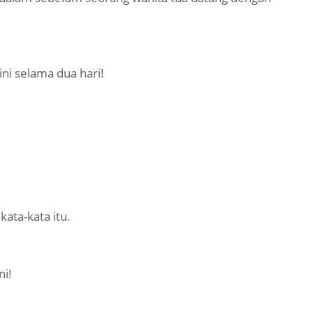
ni selama dua hari!
ata-kata itu.
ni!