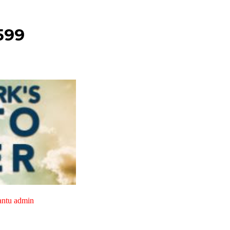
599
antu admin