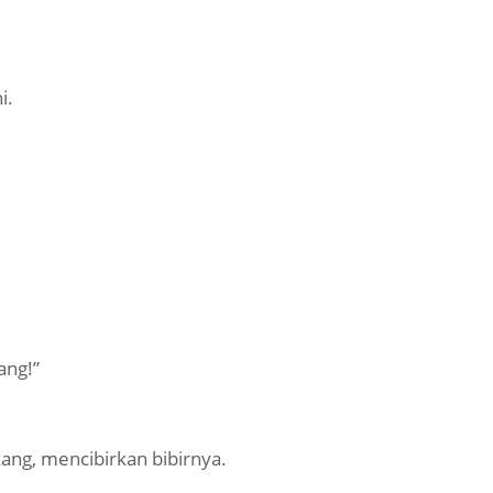
i.
ang!”
ang, mencibirkan bibirnya.