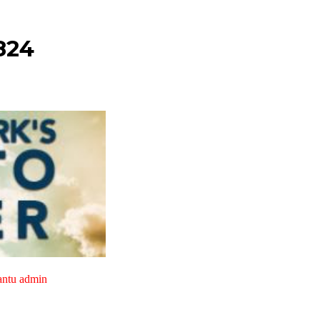
824
antu admin