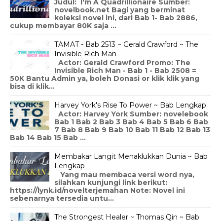
Judul: I'm A Quadrillionaire Sumber:
novelbook.net Bagi yang berminat
koleksi novel ini, dari Bab 1- Bab 2886,
cukup membayar 80K saja ...
TAMAT - Bab 2513 ~ Gerald Crawford ~ The
Invisible Rich Man
Actor: Gerald Crawford Promo: The
Invisible Rich Man - Bab 1 - Bab 2508 =
50K Bantu Admin ya, boleh Donasi or klik klik yang
bisa di klik...
Harvey York's Rise To Power ~ Bab Lengkap
Actor: Harvey York Sumber: novelebook
Bab 1 Bab 2 Bab 3 Bab 4 Bab 5 Bab 6 Bab
7 Bab 8 Bab 9 Bab 10 Bab 11 Bab 12 Bab 13
Bab 14 Bab 15 Bab ...
Membakar Langit Menaklukkan Dunia ~ Bab
Lengkap
Yang mau membaca versi word nya,
silahkan kunjungi link berikut:
https://lynk.id/novelterjemahan Note: Novel ini
sebenarnya tersedia untu...
The Strongest Healer ~ Thomas Qin ~ Bab