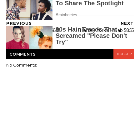
PREVIOUS
NEXT
Harvey York's ~ Bab 5853
Harvey York's ~ Bab 5855
COMMENT
S
BLOGGER
No Comments: