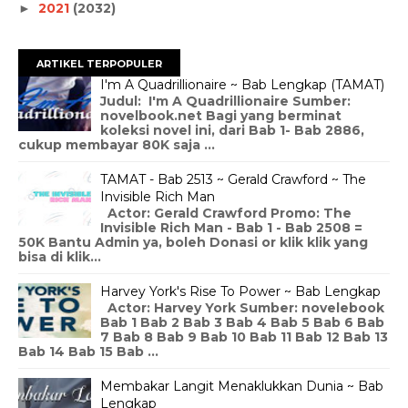
2021
(2032)
►
ARTIKEL TERPOPULER
I'm A Quadrillionaire ~ Bab Lengkap (TAMAT)
Judul: I'm A Quadrillionaire Sumber:
novelbook.net Bagi yang berminat
koleksi novel ini, dari Bab 1- Bab 2886,
cukup membayar 80K saja ...
TAMAT - Bab 2513 ~ Gerald Crawford ~ The
Invisible Rich Man
Actor: Gerald Crawford Promo: The
Invisible Rich Man - Bab 1 - Bab 2508 =
50K Bantu Admin ya, boleh Donasi or klik klik yang
bisa di klik...
Harvey York's Rise To Power ~ Bab Lengkap
Actor: Harvey York Sumber: novelebook
Bab 1 Bab 2 Bab 3 Bab 4 Bab 5 Bab 6 Bab
7 Bab 8 Bab 9 Bab 10 Bab 11 Bab 12 Bab 13
Bab 14 Bab 15 Bab ...
Membakar Langit Menaklukkan Dunia ~ Bab
Lengkap