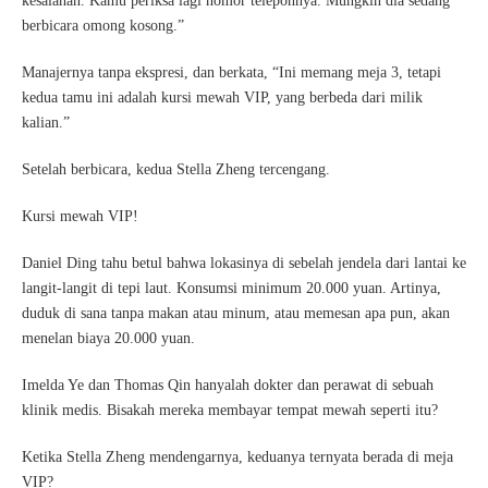
kesalahan. Kamu periksa lagi nomor teleponnya. Mungkin dia sedang
berbicara omong kosong.”
Manajernya tanpa ekspresi, dan berkata, “Ini memang meja 3, tetapi
kedua tamu ini adalah kursi mewah VIP, yang berbeda dari milik
kalian.”
Setelah berbicara, kedua Stella Zheng tercengang.
Kursi mewah VIP!
Daniel Ding tahu betul bahwa lokasinya di sebelah jendela dari lantai ke
langit-langit di tepi laut. Konsumsi minimum 20.000 yuan. Artinya,
duduk di sana tanpa makan atau minum, atau memesan apa pun, akan
menelan biaya 20.000 yuan.
Imelda Ye dan Thomas Qin hanyalah dokter dan perawat di sebuah
klinik medis. Bisakah mereka membayar tempat mewah seperti itu?
Ketika Stella Zheng mendengarnya, keduanya ternyata berada di meja
VIP?