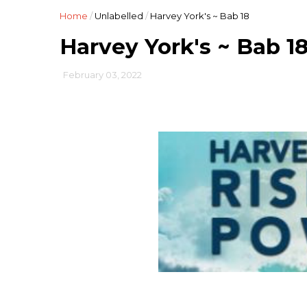
Home
/
Unlabelled
/
Harvey York's ~ Bab 18
Harvey York's ~ Bab 1
February 03, 2022