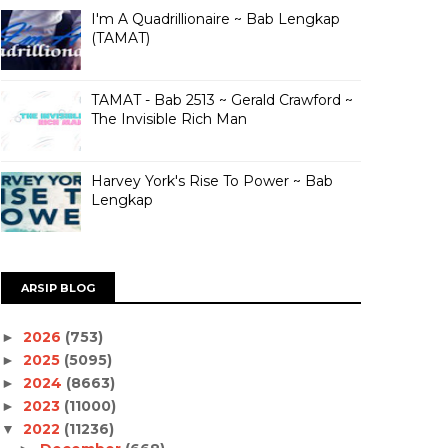
I'm A Quadrillionaire ~ Bab Lengkap
(TAMAT)
TAMAT - Bab 2513 ~ Gerald Crawford ~
The Invisible Rich Man
Harvey York's Rise To Power ~ Bab
Lengkap
ARSIP BLOG
2026
(753)
►
2025
(5095)
►
2024
(8663)
►
2023
(11000)
►
2022
(11236)
▼