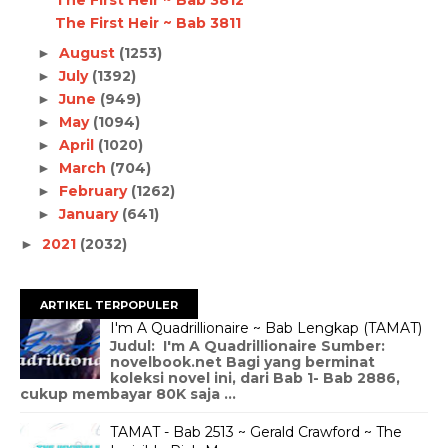
The First Heir ~ Bab 3811
August
(1253)
►
July
(1392)
►
June
(949)
►
May
(1094)
►
April
(1020)
►
March
(704)
►
February
(1262)
►
January
(641)
►
2021
(2032)
►
ARTIKEL TERPOPULER
I'm A Quadrillionaire ~ Bab Lengkap (TAMAT)
Judul: I'm A Quadrillionaire Sumber:
novelbook.net Bagi yang berminat
koleksi novel ini, dari Bab 1- Bab 2886,
cukup membayar 80K saja ...
TAMAT - Bab 2513 ~ Gerald Crawford ~ The