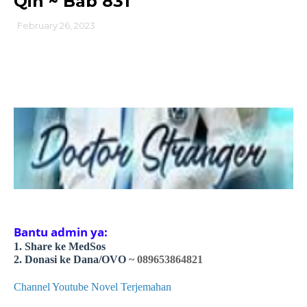
Qin ~ Bab 831
February 26, 2023
Bantu admin ya:
1. Share ke MedSos
2. Donasi ke Dana/OVO
~ 089653864821
Channel Youtube Novel Terjemahan