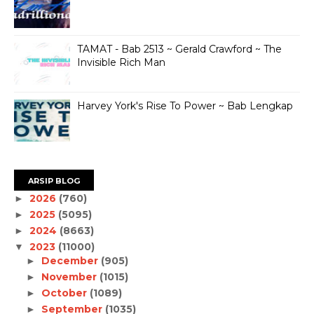
TAMAT - Bab 2513 ~ Gerald Crawford ~ The
Invisible Rich Man
Harvey York's Rise To Power ~ Bab Lengkap
ARSIP BLOG
2026
(760)
►
2025
(5095)
►
2024
(8663)
►
2023
(11000)
▼
December
(905)
►
November
(1015)
►
October
(1089)
►
September
(1035)
►