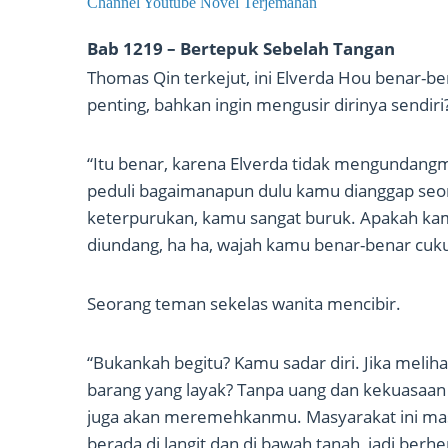
Channel Youtube Novel Terjemahan
Bab 1219 – Bertepuk Sebelah Tangan
Thomas Qin terkejut, ini Elverda Hou benar-b
penting, bahkan ingin mengusir dirinya sendiri
“Itu benar, karena Elverda tidak mengundangm
peduli bagaimanapun dulu kamu dianggap seo
keterpurukan, kamu sangat buruk. Apakah kam
diundang, ha ha, wajah kamu benar-benar cuku
Seorang teman sekelas wanita mencibir.
“Bukankah begitu? Kamu sadar diri. Jika mel
barang yang layak? Tanpa uang dan kekuasaa
juga akan meremehkanmu. Masyarakat ini masi
berada di langit dan di bawah tanah, jadi berhe