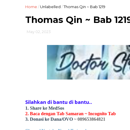
Home
/
Unlabelled
/
Thomas Qin ~ Bab 1219
Thomas Qin ~ Bab 121
May 02, 2023
Silahkan di bantu di bantu..
1. Share ke MedSos
2. Baca dengan Tab Samaran ~ Incognito Tab
3. Donasi ke Dana/OVO
~ 089653864821