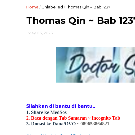
Home
/
Unlabelled
/
Thomas Qin ~ Bab 1237
Thomas Qin ~ Bab 123
May 03, 2023
Silahkan di bantu di bantu..
1. Share ke MedSos
2. Baca dengan Tab Samaran ~ Incognito Tab
3. Donasi ke Dana/OVO
~ 089653864821