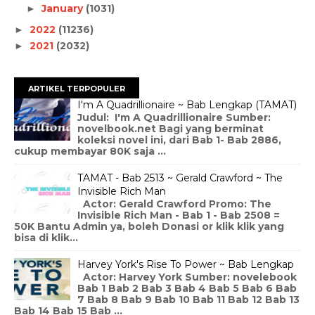
January
(1031)
►
2022
(11236)
►
2021
(2032)
►
ARTIKEL TERPOPULER
I'm A Quadrillionaire ~ Bab Lengkap (TAMAT)
Judul: I'm A Quadrillionaire Sumber:
novelbook.net Bagi yang berminat
koleksi novel ini, dari Bab 1- Bab 2886,
cukup membayar 80K saja ...
TAMAT - Bab 2513 ~ Gerald Crawford ~ The
Invisible Rich Man
Actor: Gerald Crawford Promo: The
Invisible Rich Man - Bab 1 - Bab 2508 =
50K Bantu Admin ya, boleh Donasi or klik klik yang
bisa di klik...
Harvey York's Rise To Power ~ Bab Lengkap
Actor: Harvey York Sumber: novelebook
Bab 1 Bab 2 Bab 3 Bab 4 Bab 5 Bab 6 Bab
7 Bab 8 Bab 9 Bab 10 Bab 11 Bab 12 Bab 13
Bab 14 Bab 15 Bab ...