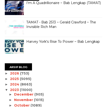
I'm A Quadrillionaire ~ Bab Lengkap (TAMAT)
TAMAT - Bab 2513 ~ Gerald Crawford ~ The
Invisible Rich Man
Harvey York's Rise To Power ~ Bab Lengkap
ARSIP BLOG
2026
(753)
►
2025
(5095)
►
2024
(8663)
►
2023
(11000)
▼
December
(905)
►
November
(1015)
►
October
(1089)
►