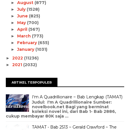
August
(877)
►
July
(1528)
►
June
(825)
►
May
(700)
►
April
(567)
►
March
(773)
►
February
(655)
►
January
(1031)
►
2022
(11236)
►
2021
(2032)
►
ARTIKEL TERPOPULER
I'm A Quadrillionaire ~ Bab Lengkap (TAMAT)
Judul: I'm A Quadrillionaire Sumber:
novelbook.net Bagi yang berminat
koleksi novel ini, dari Bab 1- Bab 2886,
cukup membayar 80K saja ...
TAMAT - Bab 2513 ~ Gerald Crawford ~ The