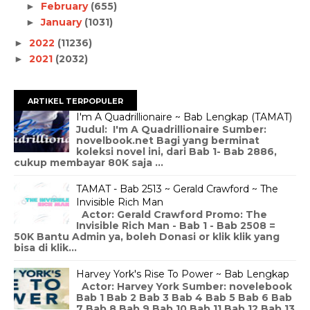
February
(655)
►
January
(1031)
►
2022
(11236)
►
2021
(2032)
►
ARTIKEL TERPOPULER
I'm A Quadrillionaire ~ Bab Lengkap (TAMAT)
Judul: I'm A Quadrillionaire Sumber:
novelbook.net Bagi yang berminat
koleksi novel ini, dari Bab 1- Bab 2886,
cukup membayar 80K saja ...
TAMAT - Bab 2513 ~ Gerald Crawford ~ The
Invisible Rich Man
Actor: Gerald Crawford Promo: The
Invisible Rich Man - Bab 1 - Bab 2508 =
50K Bantu Admin ya, boleh Donasi or klik klik yang
bisa di klik...
Harvey York's Rise To Power ~ Bab Lengkap
Actor: Harvey York Sumber: novelebook
Bab 1 Bab 2 Bab 3 Bab 4 Bab 5 Bab 6 Bab
7 Bab 8 Bab 9 Bab 10 Bab 11 Bab 12 Bab 13