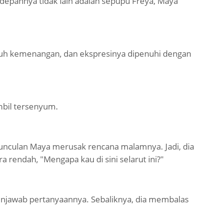
i depannya tidak lain adalah sepupu Freya, Maya
uh kemenangan, dan ekspresinya dipenuhi dengan
mbil tersenyum.
munculan Maya merusak rencana malamnya. Jadi, dia
rendah, "Mengapa kau di sini selarut ini?"
menjawab pertanyaannya. Sebaliknya, dia membalas