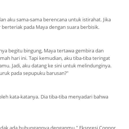
n aku sama-sama berencana untuk istirahat. Jika
r berteriak pada Maya dengan suara berbisik.
nya begitu bingung, Maya tertawa gembira dan
ah hari ini. Tapi kemudian, aku tiba-tiba teringat
. Jadi, aku datang ke sini untuk melindunginya.
uruk pada sepupuku barusan?"
 oleh kata-katanya. Dia tiba-tiba menyadari bahwa
tidak ada hubungannya denganmu." Ekspresi Connor