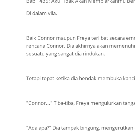
Bab 1435: Aku Tidak Akan Membiarkanmu Ber
Di dalam vila.
Baik Connor maupun Freya terlibat secara emo
rencana Connor. Dia akhirnya akan memenuh
sesuatu yang sangat dia rindukan.
Tetapi tepat ketika dia hendak membuka kancin
"Connor..." Tiba-tiba, Freya mengulurkan ta
"Ada apa?" Dia tampak bingung, mengerutkan a