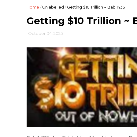
Home
/
Unlabelled
/
Getting $10 Trillion ~ Bab 1435
Getting $10 Trillion ~
October 04, 2025