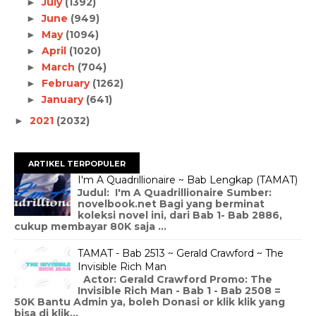
July
(1392)
►
June
(949)
►
May
(1094)
►
April
(1020)
►
March
(704)
►
February
(1262)
►
January
(641)
►
2021
(2032)
►
ARTIKEL TERPOPULER
I'm A Quadrillionaire ~ Bab Lengkap (TAMAT)
Judul: I'm A Quadrillionaire Sumber:
novelbook.net Bagi yang berminat
koleksi novel ini, dari Bab 1- Bab 2886,
cukup membayar 80K saja ...
TAMAT - Bab 2513 ~ Gerald Crawford ~ The
Invisible Rich Man
Actor: Gerald Crawford Promo: The
Invisible Rich Man - Bab 1 - Bab 2508 =
50K Bantu Admin ya, boleh Donasi or klik klik yang
bisa di klik...