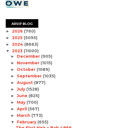
ARSIP BLOG
2026
(760)
►
2025
(5095)
►
2024
(8663)
►
2023
(11000)
▼
December
(905)
►
November
(1015)
►
October
(1089)
►
September
(1035)
►
August
(877)
►
July
(1528)
►
June
(825)
►
May
(700)
►
April
(567)
►
March
(773)
►
February
(655)
▼
The First Heir ~ Bab 4866