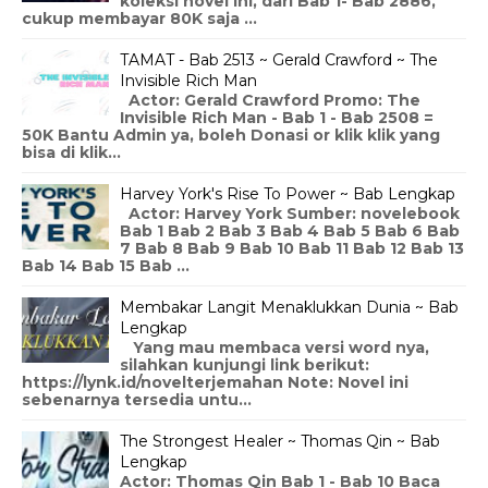
koleksi novel ini, dari Bab 1- Bab 2886,
cukup membayar 80K saja ...
TAMAT - Bab 2513 ~ Gerald Crawford ~ The
Invisible Rich Man
Actor: Gerald Crawford Promo: The
Invisible Rich Man - Bab 1 - Bab 2508 =
50K Bantu Admin ya, boleh Donasi or klik klik yang
bisa di klik...
Harvey York's Rise To Power ~ Bab Lengkap
Actor: Harvey York Sumber: novelebook
Bab 1 Bab 2 Bab 3 Bab 4 Bab 5 Bab 6 Bab
7 Bab 8 Bab 9 Bab 10 Bab 11 Bab 12 Bab 13
Bab 14 Bab 15 Bab ...
Membakar Langit Menaklukkan Dunia ~ Bab
Lengkap
Yang mau membaca versi word nya,
silahkan kunjungi link berikut:
https://lynk.id/novelterjemahan Note: Novel ini
sebenarnya tersedia untu...
The Strongest Healer ~ Thomas Qin ~ Bab
Lengkap
Actor: Thomas Qin Bab 1 - Bab 10 Baca