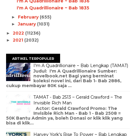
I'm A Quadrillionaire ~ Bab 1836
I'm A Quadrillionaire ~ Bab 1835
February
(655)
►
January
(1031)
►
2022
(11236)
►
2021
(2032)
►
ARTIKEL TERPOPULER
I'm A Quadrillionaire ~ Bab Lengkap (TAMAT)
Judul: I'm A Quadrillionaire Sumber:
novelbook.net Bagi yang berminat
koleksi novel ini, dari Bab 1- Bab 2886,
cukup membayar 80K saja ...
TAMAT - Bab 2513 ~ Gerald Crawford ~ The
Invisible Rich Man
Actor: Gerald Crawford Promo: The
Invisible Rich Man - Bab 1 - Bab 2508 =
50K Bantu Admin ya, boleh Donasi or klik klik yang
bisa di klik...
Harvey York's Rise To Power ~ Bab Lengkap