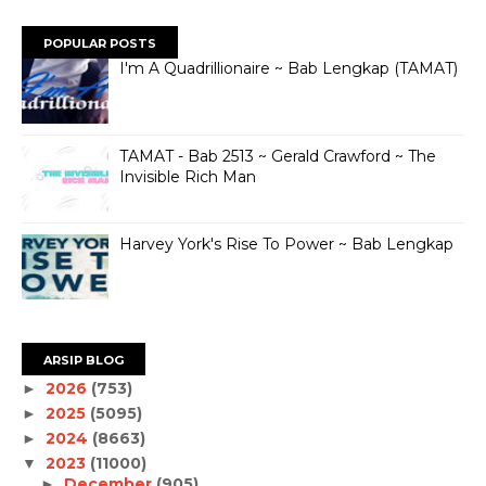
POPULAR POSTS
I'm A Quadrillionaire ~ Bab Lengkap (TAMAT)
TAMAT - Bab 2513 ~ Gerald Crawford ~ The
Invisible Rich Man
Harvey York's Rise To Power ~ Bab Lengkap
ARSIP BLOG
2026
(753)
►
2025
(5095)
►
2024
(8663)
►
2023
(11000)
▼
December
(905)
►