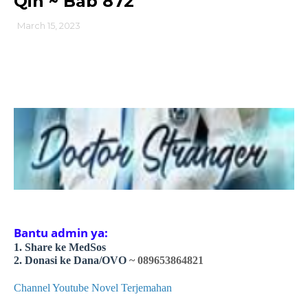
Qin ~ Bab 872
March 15, 2023
Bantu admin ya:
1. Share ke MedSos
2. Donasi ke Dana/OVO
~ 089653864821
Channel Youtube Novel Terjemahan