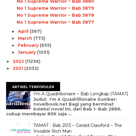
No 1 Supreme Warrior ~ Bab 3880
No 1 Supreme Warrior ~ Bab 3879
No 1 Supreme Warrior ~ Bab 3878
No 1 Supreme Warrior ~ Bab 3877
April
(567)
►
March
(773)
►
February
(655)
►
January
(1031)
►
2022
(11236)
►
2021
(2032)
►
ARTIKEL TERPOPULER
I'm A Quadrillionaire ~ Bab Lengkap (TAMAT)
Judul: I'm A Quadrillionaire Sumber:
novelbook.net Bagi yang berminat
koleksi novel ini, dari Bab 1- Bab 2886,
cukup membayar 80K saja ...
TAMAT - Bab 2513 ~ Gerald Crawford ~ The
Invisible Rich Man