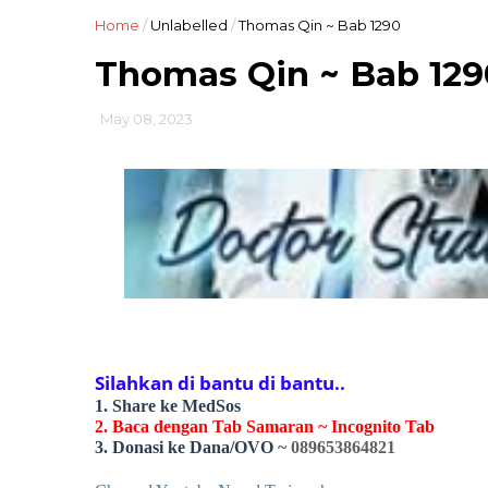
Home
/
Unlabelled
/
Thomas Qin ~ Bab 1290
Thomas Qin ~ Bab 129
May 08, 2023
Silahkan di bantu di bantu..
1. Share ke MedSos
2. Baca dengan Tab Samaran ~ Incognito Tab
3. Donasi ke Dana/OVO
~ 089653864821