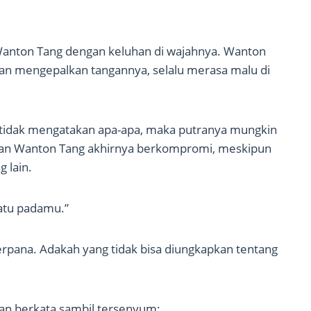
i Wanton Tang dengan keluhan di wajahnya. Wanton
n mengepalkan tangannya, selalu merasa malu di
 tidak mengatakan apa-apa, maka putranya mungkin
, dan Wanton Tang akhirnya berkompromi, meskipun
 lain.
uatu padamu.”
rpana. Adakah yang tidak bisa diungkapkan tentang
 dan berkata sambil tersenyum: