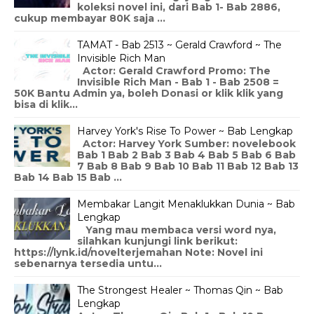
koleksi novel ini, dari Bab 1- Bab 2886,
cukup membayar 80K saja ...
TAMAT - Bab 2513 ~ Gerald Crawford ~ The
Invisible Rich Man
Actor: Gerald Crawford Promo: The
Invisible Rich Man - Bab 1 - Bab 2508 =
50K Bantu Admin ya, boleh Donasi or klik klik yang
bisa di klik...
Harvey York's Rise To Power ~ Bab Lengkap
Actor: Harvey York Sumber: novelebook
Bab 1 Bab 2 Bab 3 Bab 4 Bab 5 Bab 6 Bab
7 Bab 8 Bab 9 Bab 10 Bab 11 Bab 12 Bab 13
Bab 14 Bab 15 Bab ...
Membakar Langit Menaklukkan Dunia ~ Bab
Lengkap
Yang mau membaca versi word nya,
silahkan kunjungi link berikut:
https://lynk.id/novelterjemahan Note: Novel ini
sebenarnya tersedia untu...
The Strongest Healer ~ Thomas Qin ~ Bab
Lengkap