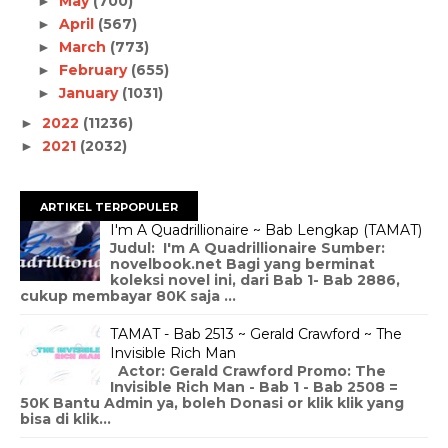
May
(700)
►
April
(567)
►
March
(773)
►
February
(655)
►
January
(1031)
►
2022
(11236)
►
2021
(2032)
►
ARTIKEL TERPOPULER
I'm A Quadrillionaire ~ Bab Lengkap (TAMAT)
Judul: I'm A Quadrillionaire Sumber:
novelbook.net Bagi yang berminat
koleksi novel ini, dari Bab 1- Bab 2886,
cukup membayar 80K saja ...
TAMAT - Bab 2513 ~ Gerald Crawford ~ The
Invisible Rich Man
Actor: Gerald Crawford Promo: The
Invisible Rich Man - Bab 1 - Bab 2508 =
50K Bantu Admin ya, boleh Donasi or klik klik yang
bisa di klik...