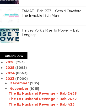
TAMAT - Bab 2513 ~ Gerald Crawford ~
The Invisible Rich Man
Harvey York's Rise To Power ~ Bab
Lengkap
ARSIP BLOG
2026
(753)
►
2025
(5095)
►
2024
(8663)
►
2023
(11000)
▼
December
(905)
►
November
(1015)
▼
The Ex Husband Revenge ~ Bab 2453
The Ex Husband Revenge ~ Bab 2452
The Ex Husband Revenge ~ Bab 425