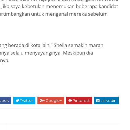
a. Jika saya kebetulan menemukan beberapa kandidat
pertimbangkan untuk mengenal mereka sebelum
ng berada di kota lain!” Sheila semakin marah
nya selalu menyayanginya. Meskipun dia
unya.
book
Twitter
Google+
Pinterest
Linkedin