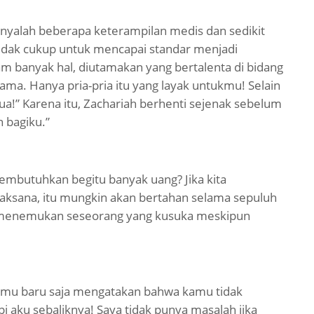
hanyalah beberapa keterampilan medis dan sedikit
tidak cukup untuk mencapai standar menjadi
lam banyak hal, diutamakan yang bertalenta di bidang
ertama. Hanya pria-pria itu yang layak untukmu! Selain
kedua!” Karena itu, Zachariah berhenti sejenak sebelum
 bagiku.”
membutuhkan begitu banyak uang? Jika kita
jaksana, itu mungkin akan bertahan selama sepuluh
 menemukan seseorang yang kusuka meskipun
amu baru saja mengatakan bahwa kamu tidak
i aku sebaliknya! Saya tidak punya masalah jika