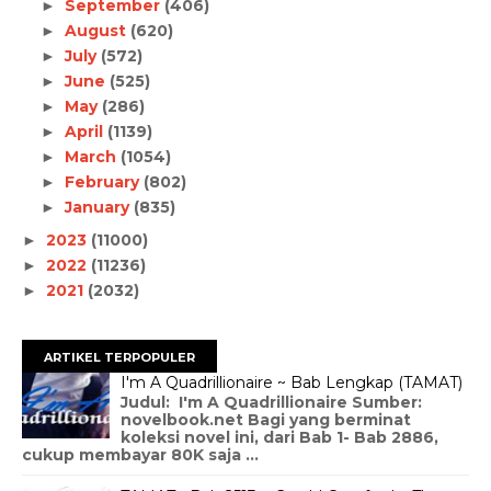
September
(406)
►
August
(620)
►
July
(572)
►
June
(525)
►
May
(286)
►
April
(1139)
►
March
(1054)
►
February
(802)
►
January
(835)
►
2023
(11000)
►
2022
(11236)
►
2021
(2032)
►
ARTIKEL TERPOPULER
I'm A Quadrillionaire ~ Bab Lengkap (TAMAT)
Judul: I'm A Quadrillionaire Sumber:
novelbook.net Bagi yang berminat
koleksi novel ini, dari Bab 1- Bab 2886,
cukup membayar 80K saja ...