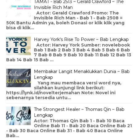
TAMAT - Bab 2513 ~ Gerald Crawford ~ The
Invisible Rich Man
Actor: Gerald Crawford Promo: The
Invisible Rich Man - Bab 1 - Bab 2508 =
50K Bantu Admin ya, boleh Donasi or klik klik yang
bisa di klik...
Harvey York's Rise To Power ~ Bab Lengkap
Actor: Harvey York Sumber: novelebook
Bab 1 Bab 2 Bab 3 Bab 4 Bab 5 Bab 6 Bab
7 Bab 8 Bab 9 Bab 10 Bab 11 Bab 12 Bab 13
Bab 14 Bab 15 Bab ...
Membakar Langit Menaklukkan Dunia ~ Bab
Lengkap
Yang mau membaca versi word nya,
silahkan kunjungi link berikut:
https://lynk.id/novelterjemahan Note: Novel ini
sebenarnya tersedia untu...
The Strongest Healer ~ Thomas Qin ~ Bab
Lengkap
Actor: Thomas Qin Bab 1 - Bab 10 Baca
Online Bab 11 - Bab 20 Baca Online Bab 21
- Bab 30 Baca Online Bab 31 - Bab 40 Baca Online
Bab...