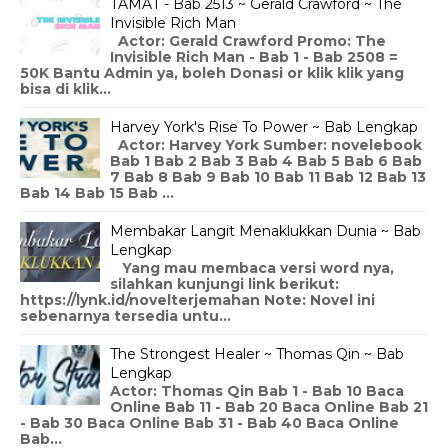
TAMAT - Bab 2513 ~ Gerald Crawford ~ The
Invisible Rich Man
Actor: Gerald Crawford Promo: The
Invisible Rich Man - Bab 1 - Bab 2508 =
50K Bantu Admin ya, boleh Donasi or klik klik yang
bisa di klik...
Harvey York's Rise To Power ~ Bab Lengkap
Actor: Harvey York Sumber: novelebook
Bab 1 Bab 2 Bab 3 Bab 4 Bab 5 Bab 6 Bab
7 Bab 8 Bab 9 Bab 10 Bab 11 Bab 12 Bab 13
Bab 14 Bab 15 Bab ...
Membakar Langit Menaklukkan Dunia ~ Bab
Lengkap
Yang mau membaca versi word nya,
silahkan kunjungi link berikut:
https://lynk.id/novelterjemahan Note: Novel ini
sebenarnya tersedia untu...
The Strongest Healer ~ Thomas Qin ~ Bab
Lengkap
Actor: Thomas Qin Bab 1 - Bab 10 Baca
Online Bab 11 - Bab 20 Baca Online Bab 21
- Bab 30 Baca Online Bab 31 - Bab 40 Baca Online
Bab...