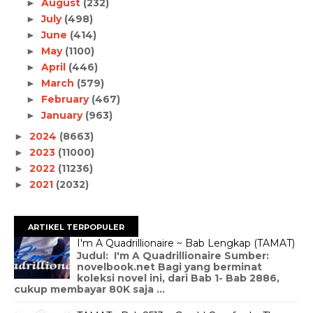
August
(232)
►
July
(498)
►
June
(414)
►
May
(1100)
►
April
(446)
►
March
(579)
►
February
(467)
►
January
(963)
►
2024
(8663)
►
2023
(11000)
►
2022
(11236)
►
2021
(2032)
►
ARTIKEL TERPOPULER
I'm A Quadrillionaire ~ Bab Lengkap (TAMAT)
Judul: I'm A Quadrillionaire Sumber:
novelbook.net Bagi yang berminat
koleksi novel ini, dari Bab 1- Bab 2886,
cukup membayar 80K saja ...