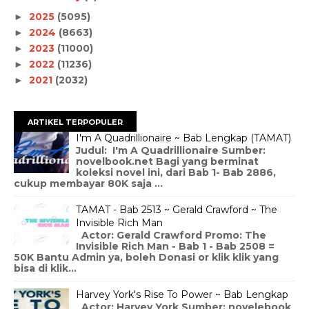
2025
(5095)
►
2024
(8663)
►
2023
(11000)
►
2022
(11236)
►
2021
(2032)
►
ARTIKEL TERPOPULER
I'm A Quadrillionaire ~ Bab Lengkap (TAMAT)
Judul: I'm A Quadrillionaire Sumber:
novelbook.net Bagi yang berminat
koleksi novel ini, dari Bab 1- Bab 2886,
cukup membayar 80K saja ...
TAMAT - Bab 2513 ~ Gerald Crawford ~ The
Invisible Rich Man
Actor: Gerald Crawford Promo: The
Invisible Rich Man - Bab 1 - Bab 2508 =
50K Bantu Admin ya, boleh Donasi or klik klik yang
bisa di klik...
Harvey York's Rise To Power ~ Bab Lengkap
Actor: Harvey York Sumber: novelebook