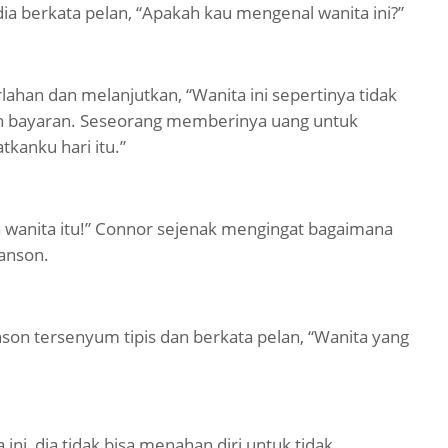
ia berkata pelan, “Apakah kau mengenal wanita ini?”
ahan dan melanjutkan, “Wanita ini sepertinya tidak
h bayaran. Seseorang memberinya uang untuk
kanku hari itu.”
a wanita itu!” Connor sejenak mengingat bagaimana
anson.
on tersenyum tipis dan berkata pelan, “Wanita yang
ni, dia tidak bisa menahan diri untuk tidak