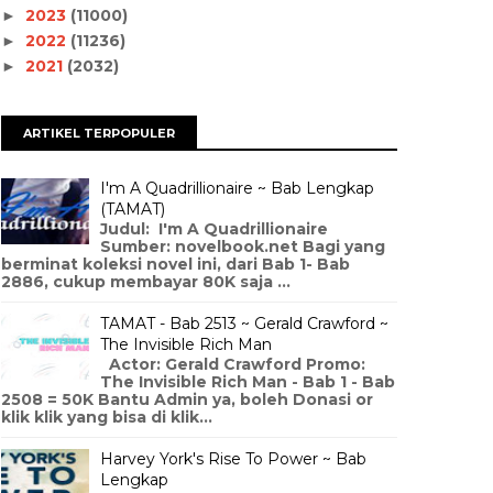
2023
(11000)
►
2022
(11236)
►
2021
(2032)
►
ARTIKEL TERPOPULER
I'm A Quadrillionaire ~ Bab Lengkap
(TAMAT)
Judul: I'm A Quadrillionaire
Sumber: novelbook.net Bagi yang
berminat koleksi novel ini, dari Bab 1- Bab
2886, cukup membayar 80K saja ...
TAMAT - Bab 2513 ~ Gerald Crawford ~
The Invisible Rich Man
Actor: Gerald Crawford Promo:
The Invisible Rich Man - Bab 1 - Bab
2508 = 50K Bantu Admin ya, boleh Donasi or
klik klik yang bisa di klik...
Harvey York's Rise To Power ~ Bab
Lengkap