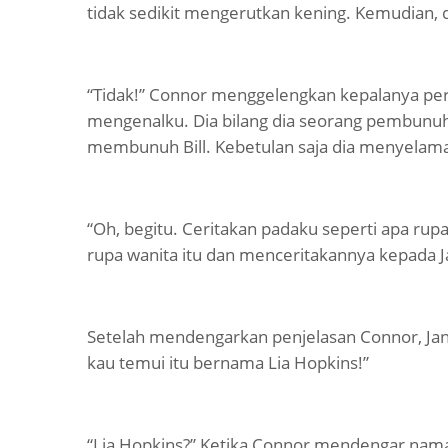
tidak sedikit mengerutkan kening. Kemudian, d
“Tidak!” Connor menggelengkan kepalanya perl
mengenalku. Dia bilang dia seorang pembunu
membunuh Bill. Kebetulan saja dia menyelamat
“Oh, begitu. Ceritakan padaku seperti apa rup
rupa wanita itu dan menceritakannya kepada J
Setelah mendengarkan penjelasan Connor, Jans
kau temui itu bernama Lia Hopkins!”
“Lia Hopkins?” Ketika Connor mendengar nama i