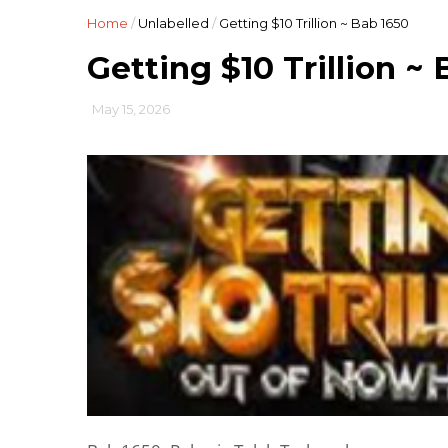
Home
/
Unlabelled
/
Getting $10 Trillion ~ Bab 1650
Getting $10 Trillion ~
May 15, 2026