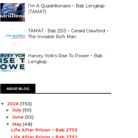
I'm A Quadrillionaire ~ Bab Lengkap
(TAMAT)
TAMAT - Bab 2513 ~ Gerald Crawford ~
The Invisible Rich Man
Harvey York's Rise To Power ~ Bab
Lengkap
ARSIP BLOG
2026
(753)
▼
July
(50)
►
June
(52)
►
May
(48)
▼
Life After Prison ~ Bab 2753
Life After Prison ~ Bab 2752