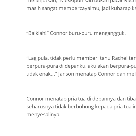
melanjutkan, “Meskipun kau bukan pacar Rache
masih sangat mempercayaimu, jadi kuharap ka
“Baiklah!” Connor buru-buru mengangguk.
“Lagipula, tidak perlu memberi tahu Rachel ten
berpura-pura di depanku, aku akan berpura-pur
tidak enak...” Janson menatap Connor dan mel
Connor menatap pria tua di depannya dan tiba
seharusnya tidak berbohong kepada pria tua ini
menyesalinya.