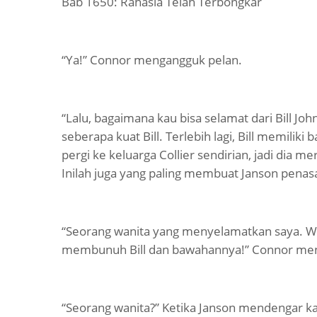
Bab 1650: Rahasia Telah Terbongkar
“Ya!” Connor mengangguk pelan.
“Lalu, bagaimana kau bisa selamat dari Bill Joh
seberapa kuat Bill. Terlebih lagi, Bill memili
pergi ke keluarga Collier sendirian, jadi dia 
Inilah juga yang paling membuat Janson penas
“Seorang wanita yang menyelamatkan saya. Wa
membunuh Bill dan bawahannya!” Connor men
“Seorang wanita?” Ketika Janson mendengar kat